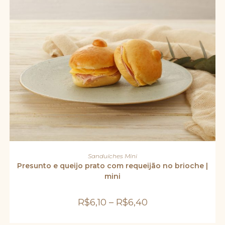
Este
produto
VER OPÇÕES
Sanduíches Mini
tem
várias
Presunto e queijo prato com requeijão no brioche |
variantes.
mini
As
opções
podem
ser
R$
6,10
–
R$
6,40
escolhidas
na
página