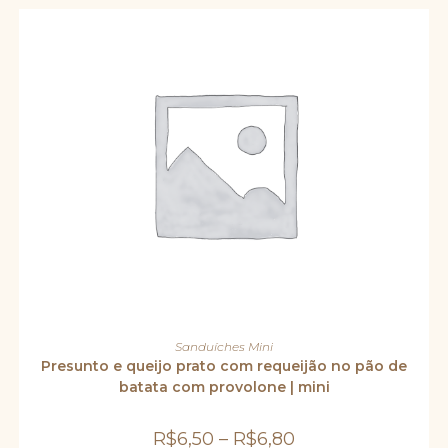
do
produto
Este
produto
VER OPÇÕES
Sanduíches Mini
tem
várias
Presunto e queijo prato com requeijão no pão de
variantes.
batata com provolone | mini
As
opções
podem
ser
R$
6,50
–
R$
6,80