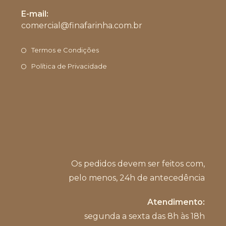
Abre
E-mail:
em
comercial@finafarinha.com.br
Abre
seu
em
aplicativo
seu
Termos e Condições
aplicativo
Política de Privacidade
Os pedidos devem ser feitos com,
pelo menos, 24h de antecedência
Atendimento:
segunda a sexta das 8h às 18h