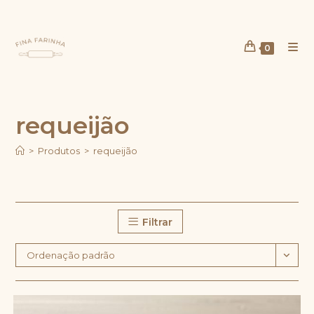
Ir
para
o
0
conteúdo
requeijão
>
Produtos
>
requeijão
Filtrar
Ordenação padrão