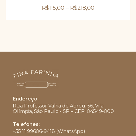
podem
ser
R$
115,00
–
R$
218,00
escolhidas
na
página
do
produto
Endereço:
Rua Professor Vahia de Abreu, 56, Vila
Olímpia, São Paulo - SP – CEP: 04549-000
Telefones:
+55 11 99606-9418 (WhatsApp)