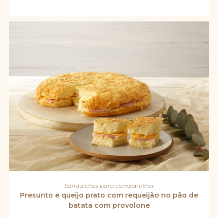
escolhidas
na
página
do
produto
Este
produto
VER OPÇÕES
Sanduíches para compartilhar
tem
várias
Presunto e queijo prato com requeijão no pão de
variantes.
batata com provolone
As
opções