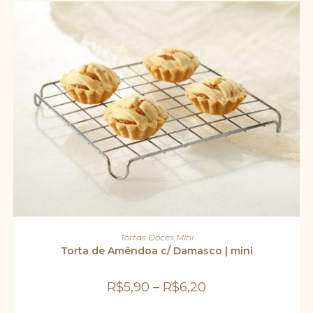
Este
produto
VER OPÇÕES
Tortas Doces Mini
tem
várias
Torta de Amêndoa c/ Damasco | mini
variantes.
As
opções
R$
5,90
–
R$
6,20
podem
ser
escolhidas