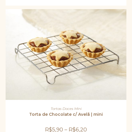
Este
produto
VER OPÇÕES
Tortas Doces Mini
tem
várias
Torta de Chocolate c/ Avelã | mini
variantes.
As
opções
R$
5,90
–
R$
6,20
podem