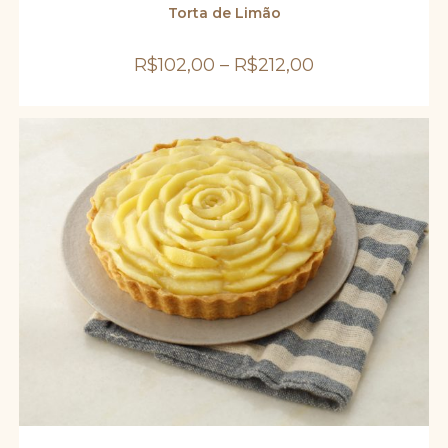
várias
Torta de Limão
variantes.
As
opções
R$
102,00
–
R$
212,00
podem
ser
escolhidas
na
página
do
produto
Este
produto
VER OPÇÕES