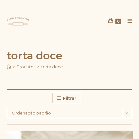
Ir
para
o
0
conteúdo
torta doce
>
Produtos
>
torta doce
Filtrar
Ordenação padrão