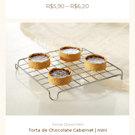
opções
R$
5,90
–
R$
6,20
podem
ser
escolhidas
na
página
do
produto
ADICIONAR AO CARRINHO
Tortas Doces Mini
Torta de Chocolate Cabernet | mini