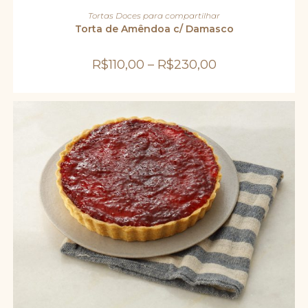
produto
VER OPÇÕES
Tortas Doces para compartilhar
tem
várias
Torta de Amêndoa c/ Damasco
variantes.
As
opções
R$
110,00
–
R$
230,00
podem
ser
escolhidas
na
página
do
produto