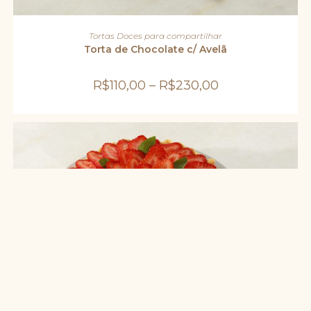
Este
produto
VER OPÇÕES
Tortas Doces para compartilhar
tem
várias
Torta de Chocolate c/ Avelã
variantes.
As
opções
R$
110,00
–
R$
230,00
podem
ser
escolhidas
na
página
do
produto