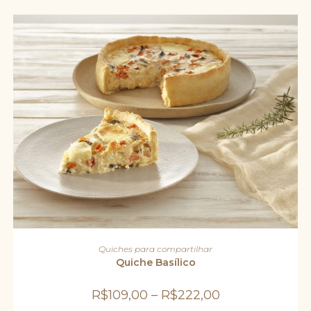
Este
produto
VER OPÇÕES
Quiches para compartilhar
tem
várias
Quiche Basílico
variantes.
As
opções
R$
109,00
–
R$
222,00
podem
ser