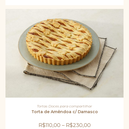
escolhidas
na
página
do
produto
Este
produto
VER OPÇÕES
Tortas Doces para compartilhar
tem
várias
Torta de Amêndoa c/ Damasco
variantes.
As
opções
R$
110,00
–
R$
230,00
podem