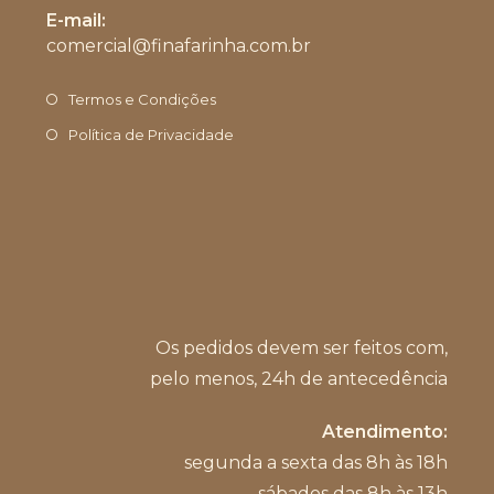
E-mail:
em
comercial@finafarinha.com.br
Abre
seu
em
aplicativo
seu
Termos e Condições
aplicativo
Política de Privacidade
Os pedidos devem ser feitos com,
pelo menos, 24h de antecedência
Atendimento:
segunda a sexta das 8h às 18h
sábados das 8h às 13h