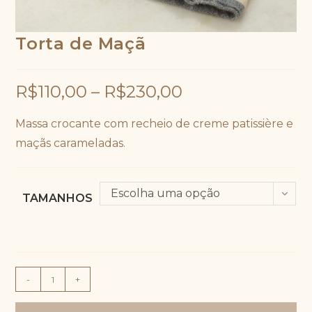
Torta de Maçã
R$
110,00
–
R$
230,00
Massa crocante com recheio de creme patissière e
maçãs carameladas.
Escolha uma opção
TAMANHOS
Torta
-
+
de
Maçã