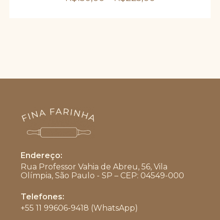
podem
ser
escolhidas
na
página
do
produto
Endereço:
Rua Professor Vahia de Abreu, 56, Vila
Olímpia, São Paulo - SP – CEP: 04549-000
Telefones:
+55 11 99606-9418 (WhatsApp)
Abre