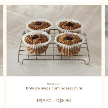
na
página
do
produto
Este
produto
VER OPÇÕES
Bolos Mini
tem
várias
Bolo de maçã com nozes | mini
variantes.
As
opções
R$
6,50
–
R$
6,80
podem
ser