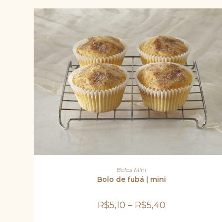
Este
produto
VER OPÇÕES
Bolos Mini
tem
várias
Bolo de fubá | mini
variantes.
As
opções
R$
5,10
–
R$
5,40
podem
ser
escolhidas