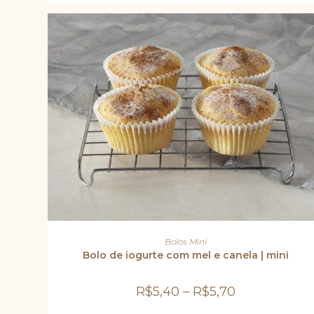
na
página
do
produto
Este
produto
VER OPÇÕES
Bolos Mini
tem
várias
Bolo de iogurte com mel e canela | mini
variantes.
As
opções
R$
5,40
–
R$
5,70
podem
ser
escolhidas