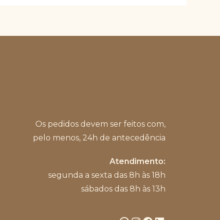
escolhidas
na
página
do
produto
Os pedidos devem ser feitos com,
pelo menos, 24h de antecedência
Atendimento:
segunda a sexta das 8h às 18h
sábados das 8h às 13h