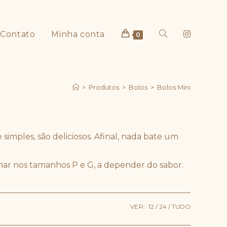
Contato
Minha conta
Alternar
0
>
Produtos
>
Bolos
>
Bolos Mini
pesquisa
simples, são deliciosos. Afinal, nada bate um
ar nos tamanhos P e G, a depender do sabor.
do
VER:
12
24
TUDO