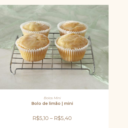
site
Este
produto
VER OPÇÕES
Bolos Mini
tem
várias
Bolo de limão | mini
variantes.
As
opções
R$
5,10
–
R$
5,40
podem
ser
escolhidas