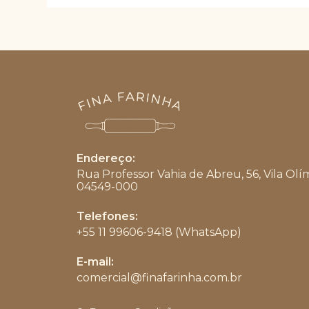
escolhidas
na
página
do
produto
Endereço:
Rua Professor Vahia de Abreu, 56, Vila Olí
04549-000
Telefones:
+55 11 99606-9418 (WhatsApp)
Abre
E-mail:
em
comercial@finafarinha.com.br
Abre
seu
em
aplicativo
seu