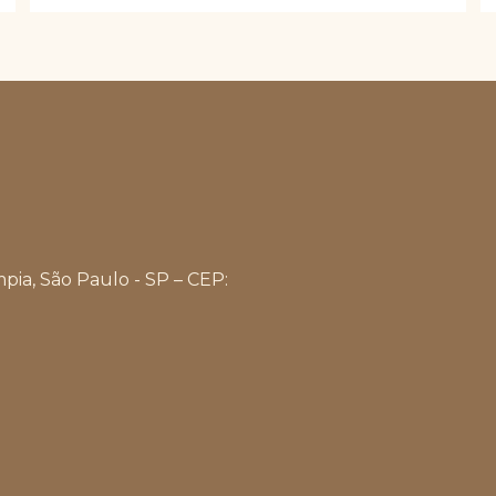
escolhidas
na
página
do
produto
mpia, São Paulo - SP – CEP: