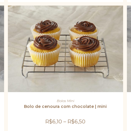
na
página
do
produto
Este
produto
VER OPÇÕES
Bolos Mini
tem
várias
Bolo de cenoura com chocolate | mini
variantes.
As
opções
R$
6,10
–
R$
6,50
podem
ser
escolhidas