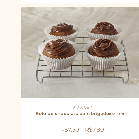
na
página
do
produto
Este
produto
VER OPÇÕES
Bolos Mini
tem
várias
Bolo de chocolate com brigadeiro | mini
variantes.
As
opções
R$
7,50
–
R$
7,90
podem
ser