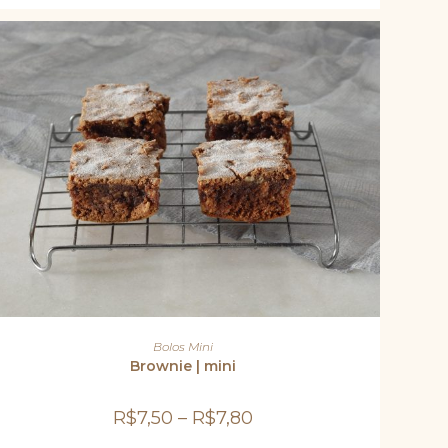
na
página
do
produto
Este
produto
VER OPÇÕES
Bolos Mini
tem
várias
Brownie | mini
variantes.
As
opções
R$
7,50
–
R$
7,80
podem
ser