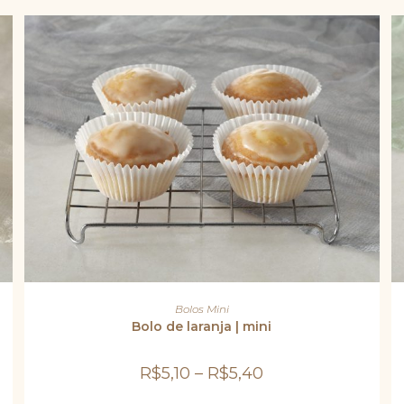
Este
produto
VER OPÇÕES
Bolos Mini
tem
várias
Bolo de laranja | mini
variantes.
As
opções
R$
5,10
–
R$
5,40
podem
ser
escolhidas