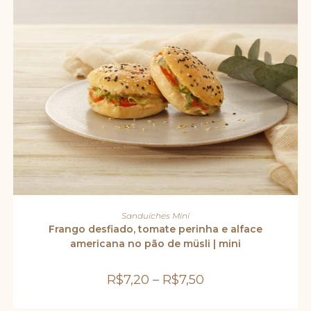
Este
produto
VER OPÇÕES
Sanduíches Mini
tem
várias
Frango desfiado, tomate perinha e alface
variantes.
americana no pão de müsli | mini
As
opções
podem
ser
R$
7,20
–
R$
7,50
escolhidas
na
página