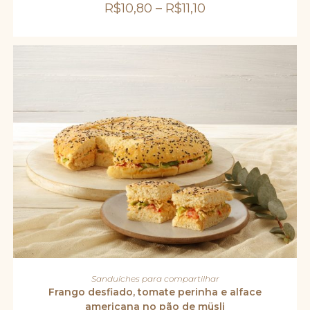
escolhidas
R$
10,80
–
R$
11,10
na
página
do
produto
Este
produto
VER OPÇÕES
Sanduíches para compartilhar
tem
várias
Frango desfiado, tomate perinha e alface
variantes.
americana no pão de müsli