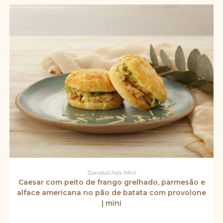
do
produto
Este
produto
VER OPÇÕES
Sanduíches Mini
tem
várias
Caesar com peito de frango grelhado, parmesão e
variantes.
alface americana no pão de batata com provolone
As
opções
| mini
podem
ser