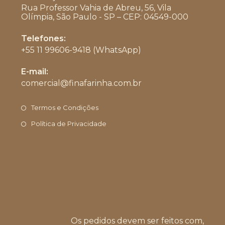
Rua Professor Vahia de Abreu, 56, Vila
Olímpia, São Paulo - SP – CEP: 04549-000
Telefones:
+55 11 99606-9418 (WhatsApp)
Abre
E-mail:
em
comercial@finafarinha.com.br
Abre
seu
em
aplicativo
seu
Termos e Condições
aplicativo
Política de Privacidade
Os pedidos devem ser feitos com,