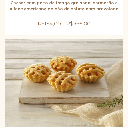
várias
Caesar com peito de frango grelhado, parmesão e
variantes.
alface americana no pão de batata com provolone
As
opções
podem
ser
R$
194,00
–
R$
366,00
escolhidas
na
página
do
produto