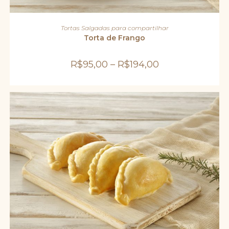
Este
produto
VER OPÇÕES
Tortas Salgadas para compartilhar
tem
várias
Torta de Frango
variantes.
As
opções
R$
95,00
–
R$
194,00
podem
ser
escolhidas
na
página
do
produto