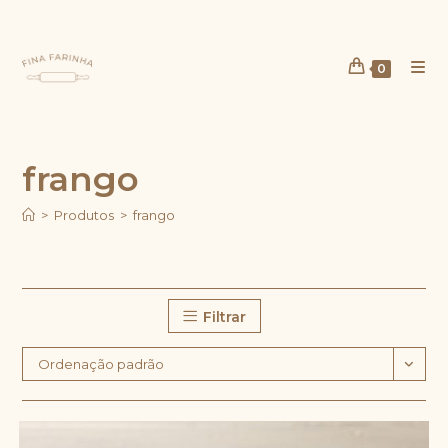
Ir
para
o
0
conteúdo
frango
>
Produtos
>
frango
Filtrar
Ordenação padrão