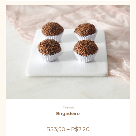
Este
produto
VER OPÇÕES
Doces
tem
várias
Brigadeiro
variantes.
As
opções
R$
3,90
–
R$
7,20
podem
ser