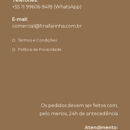
Telefones:
+55 11 99606-9418 (WhatsApp)
Abre
E-mail:
em
comercial@finafarinha.com.br
Abre
seu
em
aplicativo
seu
Termos e Condições
aplicativo
Política de Privacidade
Os pedidos devem ser feitos com,
pelo menos, 24h de antecedência
Atendimento: