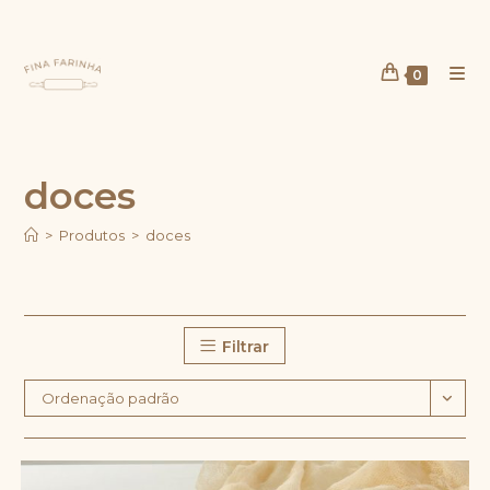
Ir
para
o
0
conteúdo
doces
>
Produtos
>
doces
Filtrar
Ordenação padrão