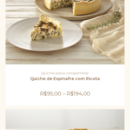
Este
produto
VER OPÇÕES
Quiches para compartilhar
tem
várias
Quiche de Espinafre com Ricota
variantes.
As
opções
R$
95,00
–
R$
194,00
podem
ser
escolhidas
na
página
do
produto