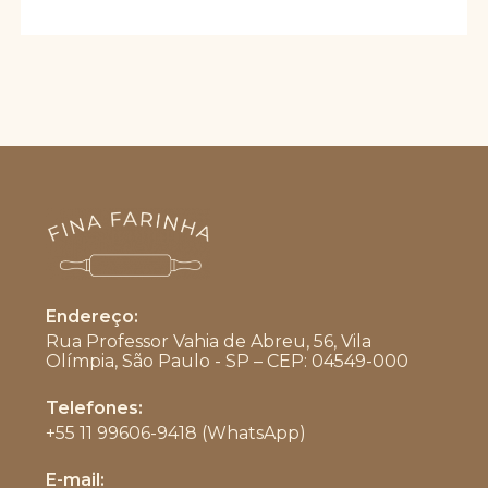
ser
escolhidas
na
página
do
produto
Endereço:
Rua Professor Vahia de Abreu, 56, Vila
Olímpia, São Paulo - SP – CEP: 04549-000
Telefones:
+55 11 99606-9418 (WhatsApp)
Abre
E-mail:
em