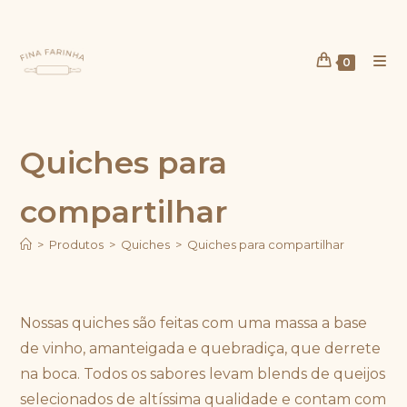
Ir
para
o
0
conteúdo
Quiches para
compartilhar
>
Produtos
>
Quiches
>
Quiches para compartilhar
Nossas quiches são feitas com uma massa a base
de vinho, amanteigada e quebradiça, que derrete
na boca. Todos os sabores levam blends de queijos
selecionados de altíssima qualidade e contam com