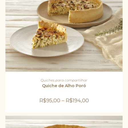
Este
produto
VER OPÇÕES
Quiches para compartilhar
tem
várias
Quiche de Alho Poró
variantes.
As
opções
R$
95,00
–
R$
194,00
podem
ser
escolhidas
na
página
do
produto