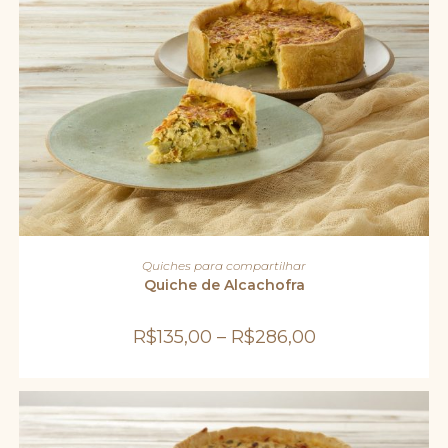
Este
produto
VER OPÇÕES
Quiches para compartilhar
tem
várias
Quiche de Alcachofra
variantes.
As
opções
R$
135,00
–
R$
286,00
podem
ser
escolhidas
na
página
do
produto