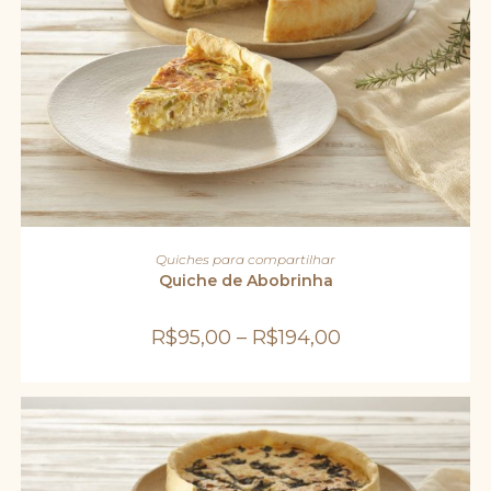
Este
produto
VER OPÇÕES
Quiches para compartilhar
tem
várias
Quiche de Abobrinha
variantes.
As
opções
R$
95,00
–
R$
194,00
podem
ser
escolhidas
na
página
do
produto