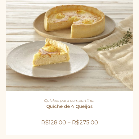
do
produto
Este
produto
VER OPÇÕES
Quiches para compartilhar
tem
várias
Quiche de 4 Queijos
variantes.
As
opções
R$
128,00
–
R$
275,00
podem
ser
escolhidas
na