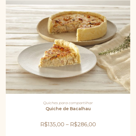
página
do
produto
Este
produto
VER OPÇÕES
Quiches para compartilhar
tem
várias
Quiche de Bacalhau
variantes.
As
opções
R$
135,00
–
R$
286,00
podem
ser
escolhidas