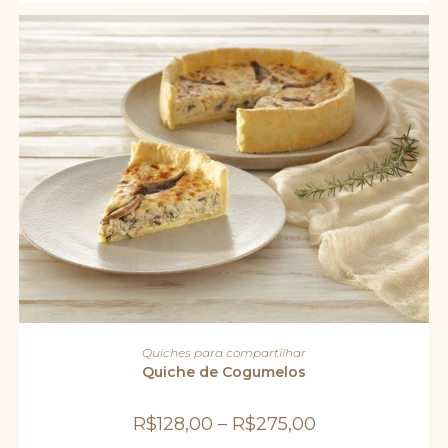
na
página
do
produto
Este
produto
VER OPÇÕES
Quiches para compartilhar
tem
várias
Quiche de Cogumelos
variantes.
As
opções
R$
128,00
–
R$
275,00
podem
ser