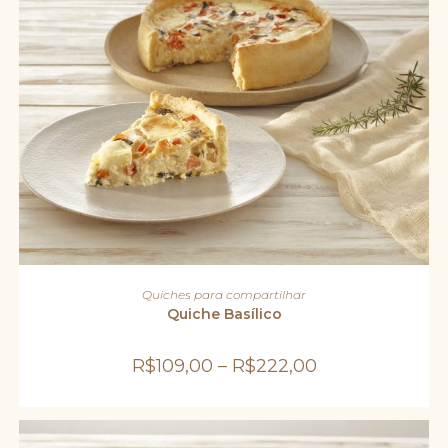
Este
produto
VER OPÇÕES
Quiches para compartilhar
tem
várias
Quiche Basílico
variantes.
As
opções
R$
109,00
–
R$
222,00
podem
ser
escolhidas
na
página
do