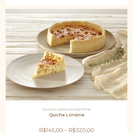
escolhidas
na
página
do
produto
Este
produto
VER OPÇÕES
Quiches para compartilhar
tem
várias
Quiche Lorraine
variantes.
As
opções
R$
145,00
–
R$
320,00
podem