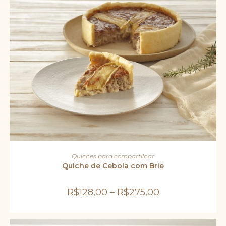
produto
Este
produto
VER OPÇÕES
Quiches para compartilhar
tem
várias
Quiche de Cebola com Brie
variantes.
As
opções
R$
128,00
–
R$
275,00
podem
ser
escolhidas
na
página