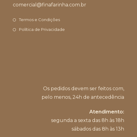
comercial@finafarinha.com.br
Abre
seu
em
aplicativo
seu
Termos e Condições
aplicativo
Política de Privacidade
Os pedidos devem ser feitos com,
pelo menos, 24h de antecedência
Atendimento:
segunda a sexta das 8h às 18h
sábados das 8h às 13h