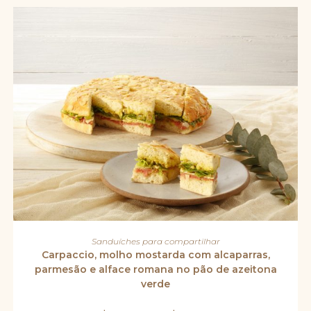
Este
produto
VER OPÇÕES
Sanduíches para compartilhar
tem
várias
Carpaccio, molho mostarda com alcaparras,
variantes.
parmesão e alface romana no pão de azeitona
As
opções
verde
podem
ser