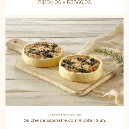
escolhidas
R$
194,00
–
R$
366,00
na
página
do
produto
ADICIONAR AO CARRINHO
Quiches Individuais
Quiche de Espinafre com Ricota | 2 un.