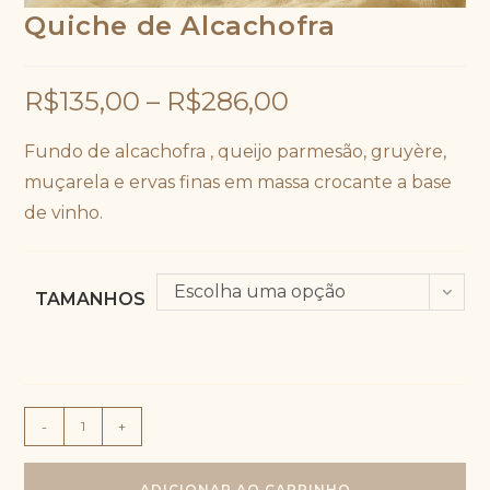
Quiche de Alcachofra
R$
135,00
–
R$
286,00
Fundo de alcachofra , queijo parmesão, gruyère,
muçarela e ervas finas em massa crocante a base
de vinho.
Escolha uma opção
TAMANHOS
Quiche
-
+
de
Alcachofra
ADICIONAR AO CARRINHO