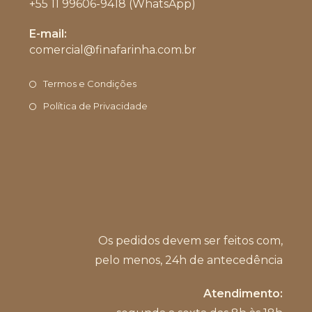
+55 11 99606-9418 (WhatsApp)
Abre
E-mail:
em
comercial@finafarinha.com.br
Abre
seu
em
aplicativo
seu
Termos e Condições
aplicativo
Política de Privacidade
Os pedidos devem ser feitos com,
pelo menos, 24h de antecedência
Atendimento: