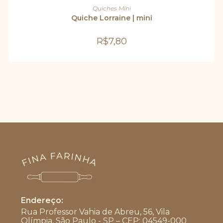
ADICIONAR AO CARRINHO
Quiches Mini
Quiche Lorraine | mini
R$
7,80
Endereço:
Rua Professor Vahia de Abreu, 56, Vila
Olímpia, São Paulo - SP – CEP: 04549-000