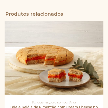
Produtos relacionados
Este
produto
VER OPÇÕES
Sanduíches para compartilhar
tem
várias
Brie e Geléia de Pimentão com Cream Cheese no