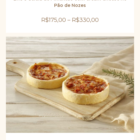
variantes.
Pão de Nozes
As
opções
podem
R$
175,00
–
R$
330,00
ser
escolhidas
na
página
do
produto
ADICIONAR AO CARRINHO