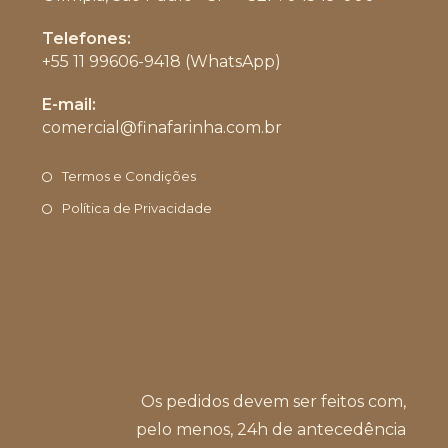
Telefones:
+55 11 99606-9418 (WhatsApp)
Abre
E-mail:
em
comercial@finafarinha.com.br
Abre
seu
em
aplicativo
seu
Termos e Condições
aplicativo
Política de Privacidade
Os pedidos devem ser feitos com,
pelo menos, 24h de antecedência