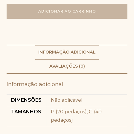
queijo
ADICIONAR AO CARRINHO
prato
com
requeijão
no
pão
de
INFORMAÇÃO ADICIONAL
batata
AVALIAÇÕES (0)
com
provolone
quantidade
Informação adicional
DIMENSÕES
Não aplicável
TAMANHOS
P (20 pedaços), G (40
pedaços)