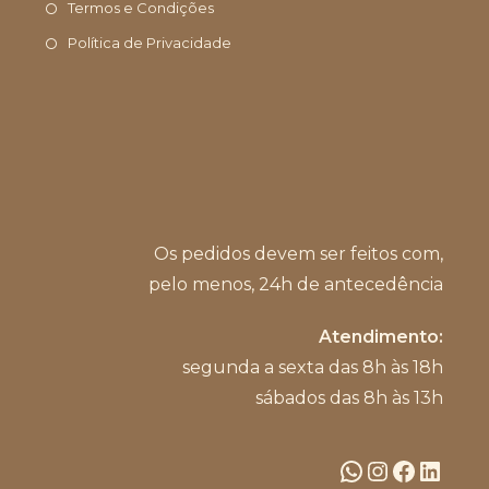
Termos e Condições
aplicativo
Política de Privacidade
Os pedidos devem ser feitos com,
pelo menos, 24h de antecedência
Atendimento:
segunda a sexta das 8h às 18h
sábados das 8h às 13h
WhatsApp
Instagram
Facebook
LinkedIn