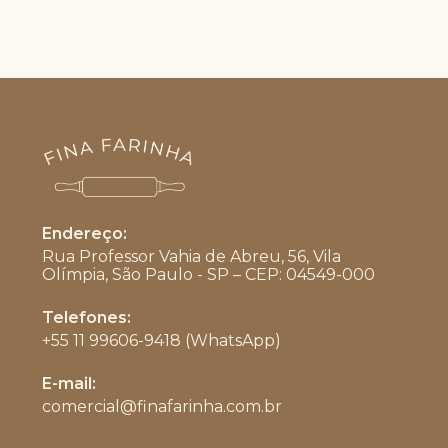
Endereço:
Rua Professor Vahia de Abreu, 56, Vila
Olímpia, São Paulo - SP – CEP: 04549-000
Telefones:
+55 11 99606-9418 (WhatsApp)
Abre
E-mail:
em
comercial@finafarinha.com.br
Abre
seu
em
aplicativo
seu