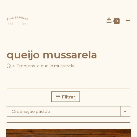
Ir
para
o
0
conteúdo
queijo mussarela
>
Produtos
>
queijo mussarela
Filtrar
Ordenação padrão