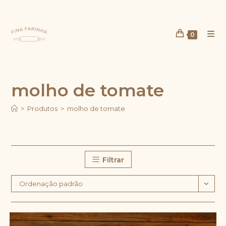
Ir
para
o
0
conteúdo
molho de tomate
>
Produtos
>
molho de tomate
Filtrar
Ordenação padrão