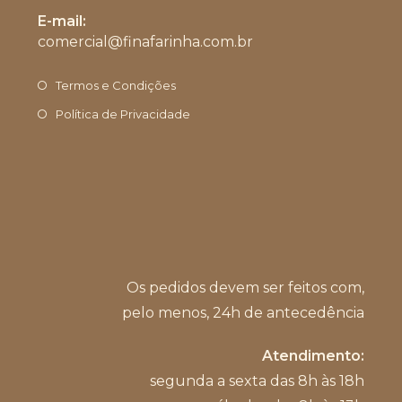
Abre
E-mail:
em
comercial@finafarinha.com.br
Abre
seu
em
aplicativo
seu
Termos e Condições
aplicativo
Política de Privacidade
Os pedidos devem ser feitos com,
pelo menos, 24h de antecedência
Atendimento:
segunda a sexta das 8h às 18h