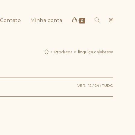
Contato
Minha conta
Alternar
0
>
Produtos
>
linguiça calabresa
pesquisa
VER:
12
24
TUDO
do