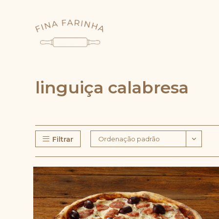
Ir
para
o
conteúdo
linguiça calabresa
Filtrar
Ordenação padrão