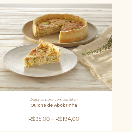
Este
produto
VER OPÇÕES
Quiches para compartilhar
tem
várias
Quiche de Abobrinha
variantes.
As
opções
R$
95,00
–
R$
194,00
podem
ser
escolhidas