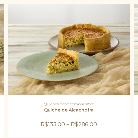
Este
produto
VER OPÇÕES
Quiches para compartilhar
tem
várias
Quiche de Alcachofra
variantes.
As
opções
R$
135,00
–
R$
286,00
podem
ser
escolhidas