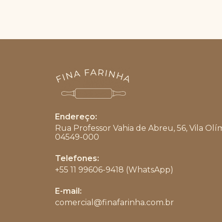
Endereço:
Rua Professor Vahia de Abreu, 56, Vila Olí
04549-000
Telefones:
+55 11 99606-9418 (WhatsApp)
Abre
E-mail:
em
comercial@finafarinha.com.br
Abre
seu
em
aplicativo
seu