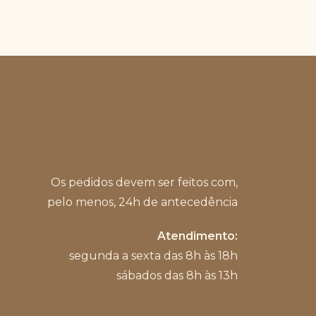
na
página
do
produto
Os pedidos devem ser feitos com,
pelo menos, 24h de antecedência
Atendimento:
segunda a sexta das 8h às 18h
sábados das 8h às 13h