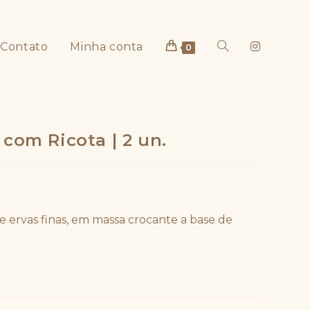
Contato
Minha conta
Alternar
0
com Ricota | 2 un.
pesquisa
 e ervas finas, em massa crocante a base de
do