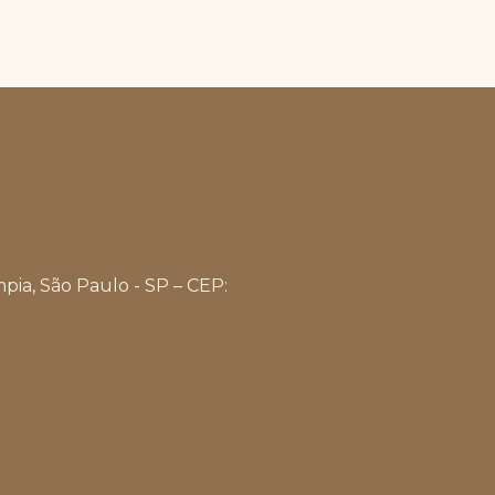
na
página
do
produto
mpia, São Paulo - SP – CEP: