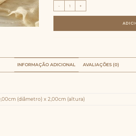
Quiche
-
+
de
Espinafre
ADIC
com
Ricota
|
2
un.
quantidade
INFORMAÇÃO ADICIONAL
AVALIAÇÕES (0)
0,00cm (diâmetro) x 2,00cm (altura)