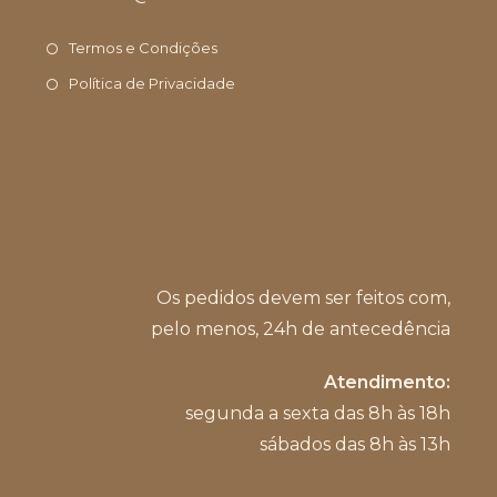
em
aplicativo
seu
Termos e Condições
aplicativo
Política de Privacidade
Os pedidos devem ser feitos com,
pelo menos, 24h de antecedência
Atendimento:
segunda a sexta das 8h às 18h
sábados das 8h às 13h