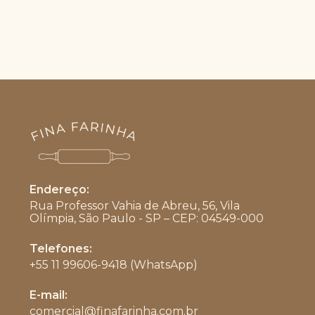
Endereço:
Rua Professor Vahia de Abreu, 56, Vila
Olímpia, São Paulo - SP – CEP: 04549-000
Telefones:
+55 11 99606-9418 (WhatsApp)
Abre
E-mail:
em
comercial@finafarinha.com.br
Abre
seu