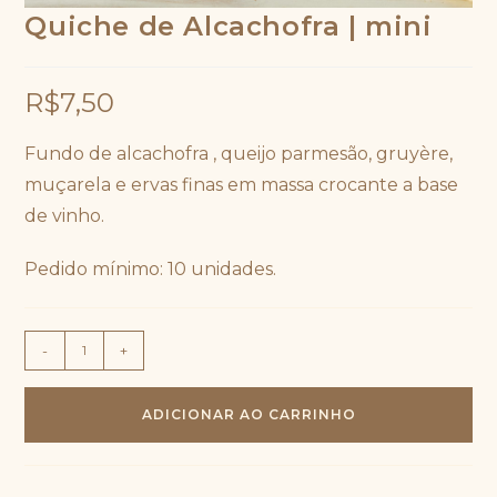
Quiche de Alcachofra | mini
R$
7,50
Fundo de alcachofra , queijo parmesão, gruyère,
muçarela e ervas finas em massa crocante a base
de vinho.
Pedido mínimo: 10 unidades.
Quiche
-
+
de
Alcachofra
ADICIONAR AO CARRINHO
|
mini
quantidade