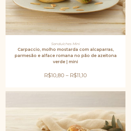
Este
produto
VER OPÇÕES
Sanduíches Mini
tem
várias
Carpaccio, molho mostarda com alcaparras,
variantes.
parmesão e alface romana no pão de azeitona
As
opções
verde | mini
podem
ser
escolhidas
R$
10,80
–
R$
11,10
na
página
do
produto