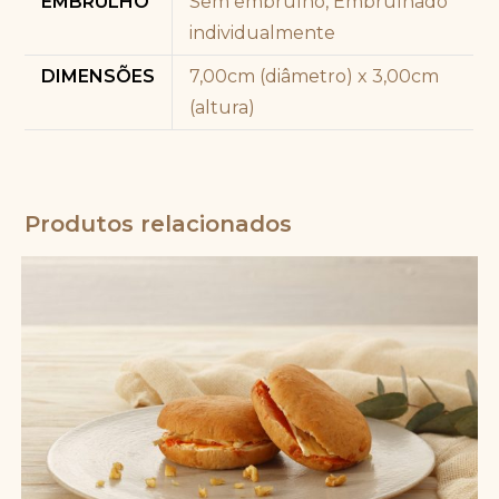
EMBRULHO
Sem embrulho, Embrulhado
quantidade
individualmente
DIMENSÕES
7,00cm (diâmetro) x 3,00cm
(altura)
Produtos relacionados