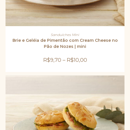
Este
produto
VER OPÇÕES
Sanduíches Mini
tem
várias
Brie e Geléia de Pimentão com Cream Cheese no
variantes.
Pão de Nozes | mini
As
opções
podem
R$
9,70
–
R$
10,00
ser
escolhidas
na
página
do
produto