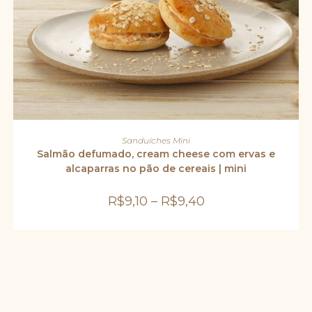
Este
produto
VER OPÇÕES
Sanduíches Mini
tem
várias
Salmão defumado, cream cheese com ervas e
variantes.
alcaparras no pão de cereais | mini
As
opções
podem
R$
9,10
–
R$
9,40
ser
escolhidas
na
página
do
produto