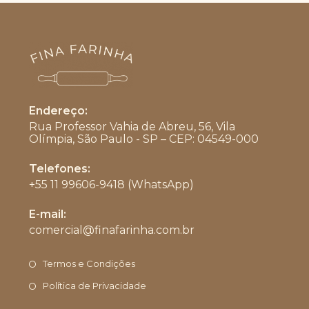
Endereço:
Rua Professor Vahia de Abreu, 56, Vila
Olímpia, São Paulo - SP – CEP: 04549-000
Telefones:
+55 11 99606-9418 (WhatsApp)
Abre
E-mail:
em
comercial@finafarinha.com.br
Abre
seu
em
aplicativo
seu
Termos e Condições
aplicativo
Política de Privacidade