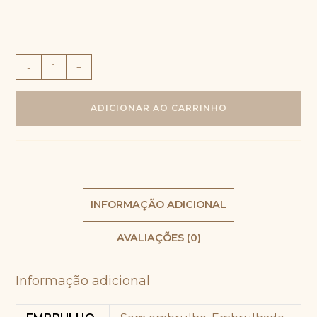
Parma,
-
+
muçarela
de
ADICIONAR AO CARRINHO
búfala,
radicchio
e
pesto
de
manjericão
INFORMAÇÃO ADICIONAL
no
AVALIAÇÕES (0)
pão
de
ervas
Informação adicional
|
mini