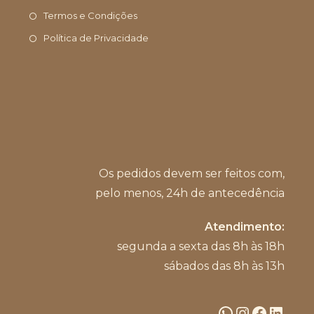
aplicativo
seu
Termos e Condições
aplicativo
Política de Privacidade
Os pedidos devem ser feitos com,
pelo menos, 24h de antecedência
Atendimento:
segunda a sexta das 8h às 18h
sábados das 8h às 13h
WhatsApp
Instagram
Facebook
LinkedIn