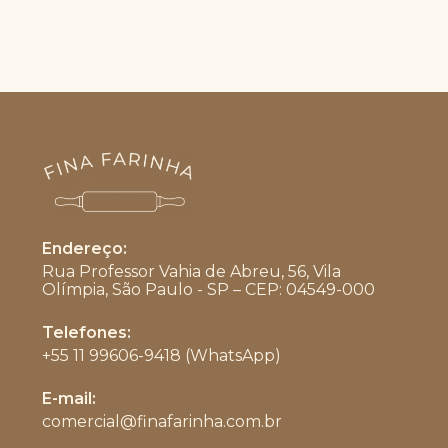
página
do
produto
Endereço:
Rua Professor Vahia de Abreu, 56, Vila
Olímpia, São Paulo - SP – CEP: 04549-000
Telefones:
+55 11 99606-9418 (WhatsApp)
Abre
E-mail:
em
comercial@finafarinha.com.br
Abre
seu
em