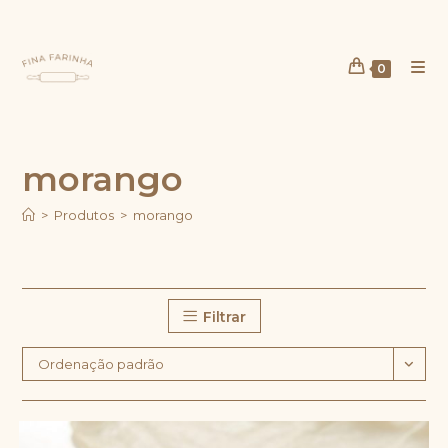
Ir
para
o
0
conteúdo
morango
>
Produtos
>
morango
Filtrar
Ordenação padrão