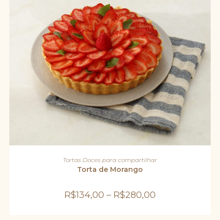
Este
produto
VER OPÇÕES
Tortas Doces para compartilhar
tem
várias
Torta de Morango
variantes.
As
opções
R$
134,00
–
R$
280,00
podem
ser
escolhidas
na