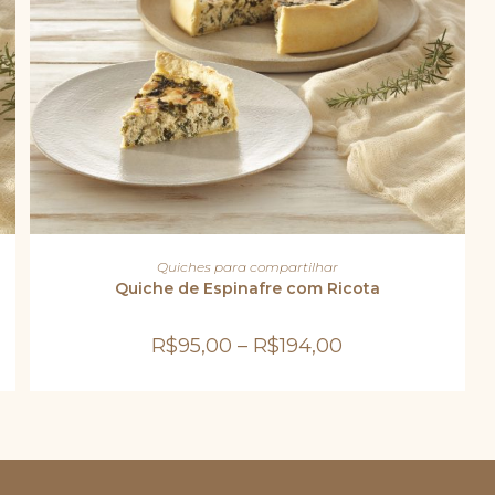
Este
produto
VER OPÇÕES
Quiches para compartilhar
tem
várias
Quiche de Espinafre com Ricota
variantes.
As
opções
R$
95,00
–
R$
194,00
podem
ser
escolhidas
na
página
do
produto