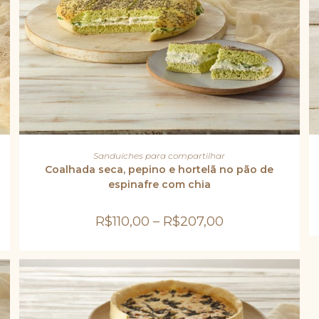
Este
produto
VER OPÇÕES
Sanduíches para compartilhar
tem
várias
Coalhada seca, pepino e hortelã no pão de
variantes.
espinafre com chia
As
opções
podem
ser
R$
110,00
–
R$
207,00
escolhidas
na
página
do
produto