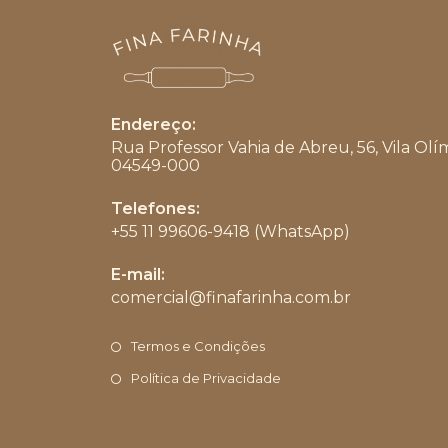
Endereço:
Rua Professor Vahia de Abreu, 56, Vila Olí
04549-000
Telefones:
+55 11 99606-9418 (WhatsApp)
Abre
E-mail:
em
comercial@finafarinha.com.br
Abre
seu
em
aplicativo
seu
Termos e Condições
aplicativo
Política de Privacidade