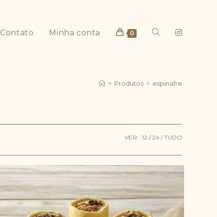
Contato
Minha conta
Alternar
0
>
Produtos
>
espinafre
pesquisa
VER:
12
24
TUDO
do