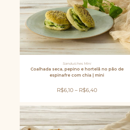
Este
produto
VER OPÇÕES
Sanduíches Mini
tem
várias
Coalhada seca, pepino e hortelã no pão de
variantes.
espinafre com chia | mini
As
opções
podem
ser
R$
6,10
–
R$
6,40
escolhidas
na
página
do
produto